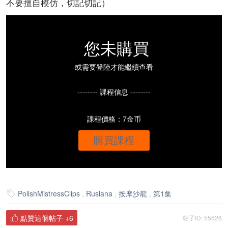
不要擅自模仿，切記切記）
您未購買
或需要登陸才能繼續查看
-------- 課程信息 --------
課程價格：7金币
購買課程
PolishMistressClips
,
Ruslana
,
按摩沙龍
,
第1集

點贊這個帖子
+6
帖子ID: 55626
