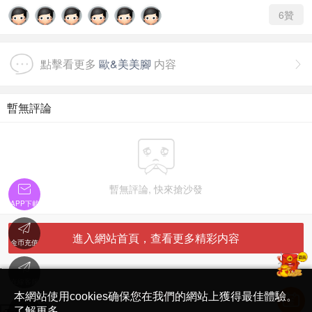
6
贊
點擊看更多
歐&美美腳
内容

暫無評論


暫無評論, 快來搶沙發
APP下載

進入網站首頁，查看更多精彩内容
金币充值

'
在線客服
简体中文版
本網站使用cookies确保您在我們的網站上獲得最佳體驗。

了解更多