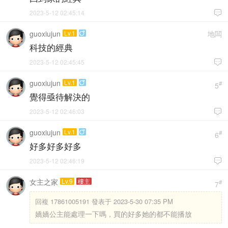
2023-5-12 02:45:14

guoxiujun
Lv.1
地闆

科技的經典
2023-5-12 02:45:45

guoxiujun
Lv.1

#
5
覺得亟待解決的
2023-5-12 02:46:03

guoxiujun
Lv.1

#
6
好多好多好多
2023-5-12 02:46:19

女主之家
Lv.9
樓主
#
7
回複
17861005191 發表于 2023-5-30 07:35 PM
嬌嬌公主能處理一下嗎，買的好多她的都不能播放