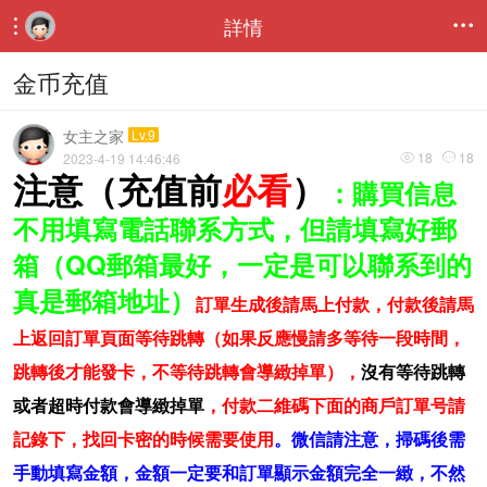
詳情


金币充值
女主之家
Lv.9
18
18
2023-4-19 14:46:46


注意（充值前
必看
）
：購買信息
不用填寫電話聯系方式，但請填寫好郵
箱（QQ郵箱最好，一定是可以聯系到的
真是郵箱地址）
訂單生成後請馬上付款
，付款後請馬
上返回訂單頁面等待跳轉（如果反應慢請多等待一段時間，
跳轉後才能發卡，不等待跳轉會導緻掉單），
沒有等待跳轉
或者超時付款會導緻掉單
，付款二維碼下面的商戶訂單号請
記錄下，找回卡密的時候需要使用
。
微信請注意，掃碼後需
手動填寫金額，金額一定要和訂單顯示金額完全一緻，不然