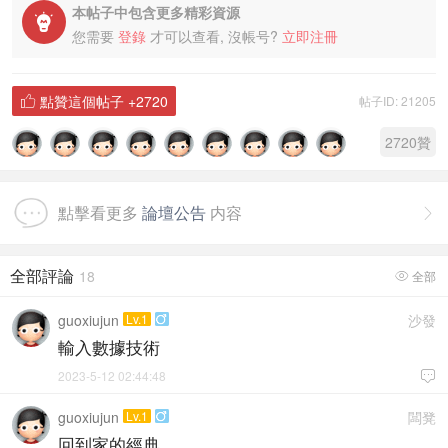
本帖子中包含更多精彩資源

您需要
登錄
才可以查看, 沒帳号?
立即注冊
點贊這個帖子
+2720
帖子ID: 21205

2720
贊
點擊看更多
論壇公告
内容

全部評論
18
全部

guoxiujun
Lv.1
沙發

輸入數據技術
2023-5-12 02:44:48

guoxiujun
Lv.1
闆凳

回到家的經典