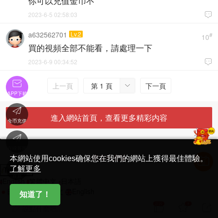
你可以充值金币不
2023-6-5 02:58:03

a632562701
Lv.2
#
10
買的視頻全部不能看，請處理一下
2023-6-9 00:34:52


上一頁
第 1 頁
下一頁

APP下載

進入網站首頁，查看更多精彩内容
金币充值

'
在線客服
简体中文版
本網站使用cookies确保您在我們的網站上獲得最佳體驗。

了解更多
Translate
首頁
English
繁體中文
日本語
日本語
繁體中文
English
知道了！
2720
9



說點什麽吧...
