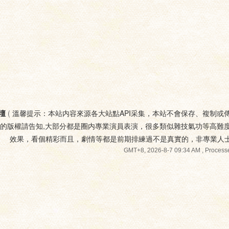
壇
(
溫馨提示：本站内容來源各大站點API采集，本站不會保存、複制或
您的版權請告知,大部分都是圈内專業演員表演，很多類似雜技氣功等高難
效果，看個精彩而且，劇情等都是前期排練過不是真實的，非專業人
GMT+8, 2026-8-7 09:34 AM
, Processe