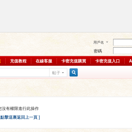
用戶名
密碼
值
充值教程
在線客服
卡密充值購買
卡密充值入口
帖子
搜
索
您沒有權限進行此操作
[ 點擊這裏返回上一頁 ]