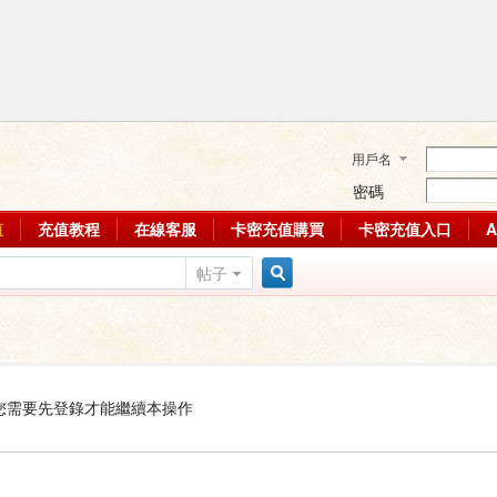
用戶名
密碼
值
充值教程
在線客服
卡密充值購買
卡密充值入口
帖子
搜
索
您需要先登錄才能繼續本操作