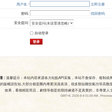
用户名
立即注册
密码:
找回密码
安全提问:
自动登录
登录
壇
(
溫馨提示：本站内容來源各大站點API采集，本站不會保存、複制或
您的版權請告知,大部分都是圈内專業演員表演，很多類似雜技氣功等高難
效果，看個精彩而且，劇情等都是前期排練過不是真實的，非專業人
GMT+8, 2026-8-8 01:00 AM
, Processe