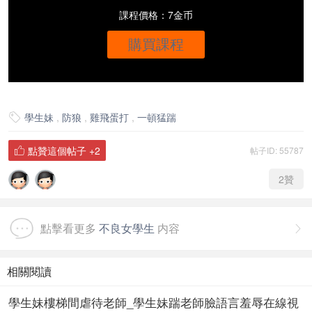
課程價格：7金币
購買課程
學生妹
,
防狼
,
雞飛蛋打
,
一頓猛踹

點贊這個帖子
+2
帖子ID: 55787

2
贊
點擊看更多
不良女學生
内容

相關閱讀
學生妹樓梯間虐待老師_學生妹踹老師臉語言羞辱在線視