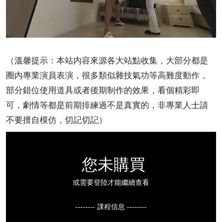
（溫馨提示：本站内容來源各大站點收集，大部分都是
圈内專業演員表演，很多類似雜技氣功等高難度動作，
部分錯位使用道具或者後期制作的效果，看個精彩即
可，劇情等都是前期排練過不是真實的，非專業人士請
不要擅自模仿，切記切記）
您未購買
或需要登陸才能繼續查看
-------- 課程信息 --------