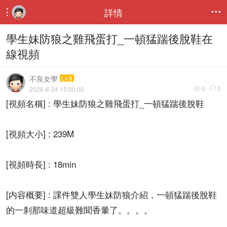
詳情


學生妹防狼之雞飛蛋打_一頓猛踹後脫鞋在
線視頻
不良女學
Lv.8
0
0
2026-6-24 15:00:00


[視頻名稱] : 學生妹防狼之雞飛蛋打_一頓猛踹後脫鞋
[視頻大小] : 239M
[視頻時長] : 18min
[内容概要] : 課件雙人學生妹防狼介紹，一頓猛踹後脫鞋
的一刹那味道超級難聞香暈了。。。。