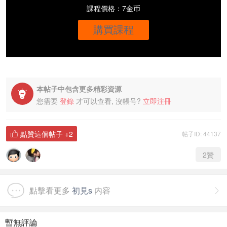
課程價格：7金币
購買課程
本帖子中包含更多精彩資源

您需要
登錄
才可以查看, 沒帳号?
立即注冊
點贊這個帖子
+2
帖子ID: 44137

2
贊
點擊看更多
初見s
内容

暫無評論