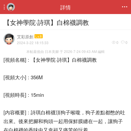
詳情


【女神學院·詩琪】白棉襪調教
艾彩原創
Lv.8
0
0
2024-3-22 18:15:33


本帖最後由 日本美腳 于 2026-7-24 09:43 AM 編輯
[視頻名稱] : 【女神學院·詩琪】白棉襪調教
[視頻大小] : 356M
[視頻時長] : 15min
[内容概要] : 詩琪白棉襪頂狗子喉嚨，狗子差點都憋的吐
出來。後來把腳和狗頭一起用保鮮膜纏在一起，讓狗子
在白棉襪的香味中又幸福又痛苦的玩着。