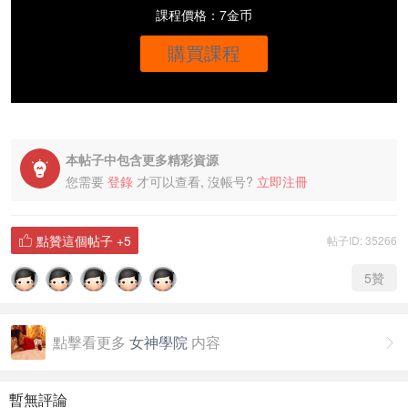
課程價格：7金币
購買課程
本帖子中包含更多精彩資源

您需要
登錄
才可以查看, 沒帳号?
立即注冊
點贊這個帖子
+5
帖子ID: 35266

5
贊
點擊看更多
女神學院
内容

暫無評論