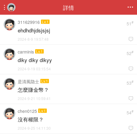
詳情


311629916
Lv.1
#
51
ehdhdhjdsjsjsj
2024-8-9 19:57:48

carminis
Lv.1
#
52
diky diky dikyy
2024-9-19 03:15:54

是清風隐士
Lv.1
#
53
怎麼賺金幣？
2024-9-21 10:59:41

chen0125
Lv.1
#
54
沒有權限？
2024-9-25 14:11:30
