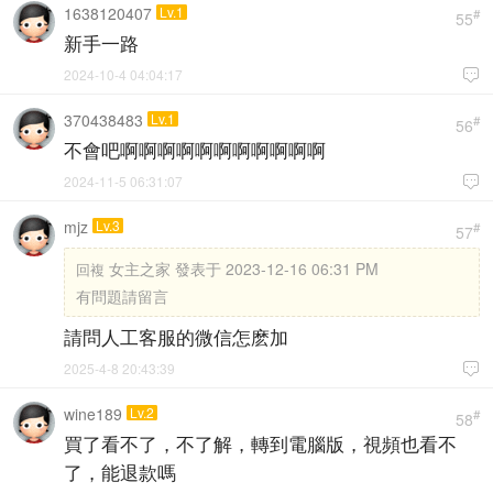
1638120407
Lv.1
#
55
新手一路
2024-10-4 04:04:17

370438483
Lv.1
#
56
不會吧啊啊啊啊啊啊啊啊啊啊啊
2024-11-5 06:31:07

mjz
Lv.3
#
57
女主之家 發表于 2023-12-16 06:31 PM
回複
有問題請留言
請問人工客服的微信怎麽加
2025-4-8 20:43:39

wine189
Lv.2
#
58
買了看不了，不了解，轉到電腦版，視頻也看不
了，能退款嗎