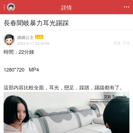
詳情


長春聞岐暴力耳光踢踩
嬌嬌公主
Lv.9
0
0
2022-6-17 20:16:59


時間：22分鍾
1280*720 MP4
這部内容比較全面，耳光，戀足，踩踏，踢踹都有了。