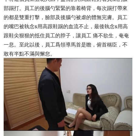
部踢打。員工的後腦勺緊緊的靠着椅背，每次踢打帶來
的都是雙重打擊，臉部及後腦勺被虐的體無完膚。員工
的嘴巴被執念s用高跟鞋踢的血流不止，最後執念s用高
跟鞋尖狠狠的抵住員工的脖子，讓員工 痛不欲生，奄奄
一息。至此以後，員工爲領導馬首是瞻，俯首稱臣，不
敢有半點不滿與懈怠。