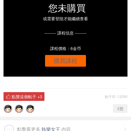
您未購買
或需要登陸才能繼續查看
-------- 課程信息 --------
課程價格：6金币
購買課程
點贊這個帖子
+3
帖子ID: 13290

3
贊
點擊看更多
執樂女王
内容
