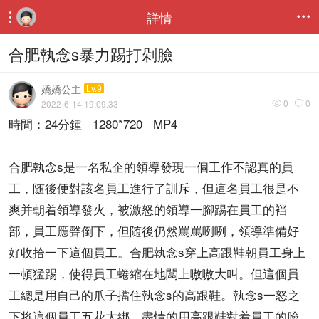
詳情


合肥執念s暴力踢打剁臉
嬌嬌公主
Lv.9
0
0
2022-6-14 19:09:33


時間：24分鍾 1280*720 MP4
合肥執念s是一名私企的領導發現一個工作不認真的員
工，随後便對該名員工進行了訓斥，但這名員工很是不
爽并朝着領導發火，被激怒的領導一腳踢在員工的裆
部，員工應聲倒下，但随後仍然罵罵咧咧，領導準備好
好收拾一下這個員工。合肥執念s穿上高跟鞋朝員工身上
一頓猛踢，使得員工蜷縮在地闆上嗷嗷大叫。但這個員
工總是用自己的爪子擋住執念s的高跟鞋。執念s一怒之
下将這個員工五花大綁，盡情的用高跟鞋對着員工的臉