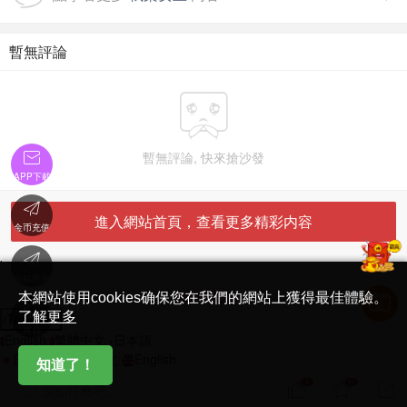
暫無評論

暫無評論, 快來搶沙發

APP下載

進入網站首頁，查看更多精彩内容
金币充值

'
在線客服
简体中文版
本網站使用cookies确保您在我們的網站上獲得最佳體驗。

了解更多
Translate
首頁
English
繁體中文
日本語
日本語
繁體中文
English
知道了！
3
50



說點什麽吧...
