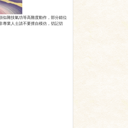
類似雜技氣功等高難度動作，部分錯位
非專業人士請不要擅自模仿，切記切