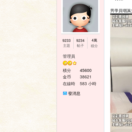
男學員嘲諷
神
4萬
9233
9234
主題
帖子
積分
管理員
積分
45600
金币
38621
在線時
583 小時
間
發消息
之