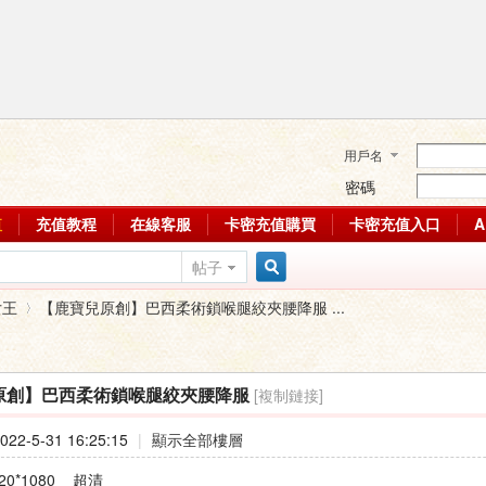
用戶名
密碼
值
充值教程
在線客服
卡密充值購買
卡密充值入口
帖子
搜
女王
【鹿寶兒原創】巴西柔術鎖喉腿絞夾腰降服 ...
索
[複制鏈接]
原創】巴西柔術鎖喉腿絞夾腰降服
›
22-5-31 16:25:15
|
顯示全部樓層
20*1080 超清