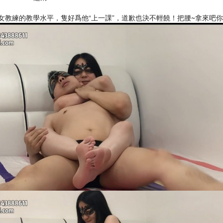
女教練的教學水平，隻好爲他“上一課”，道歉也決不輕饒！把腰~拿來吧