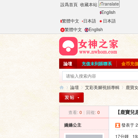
Translate
設爲首頁
收藏本站
English
繁體中文
日本語
日本語
繁體中文
English
論壇
充值未到賬聯系
金币充
論壇
艾彩美腳視頻專輯
鹿寶
查看:
0
|
回複:
0
【鹿寶兒
女
»
›
›
嬌嬌公主
發表于 20
17分鍾 19