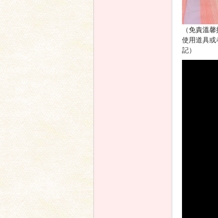
（免責溫馨
使用道具或
記）