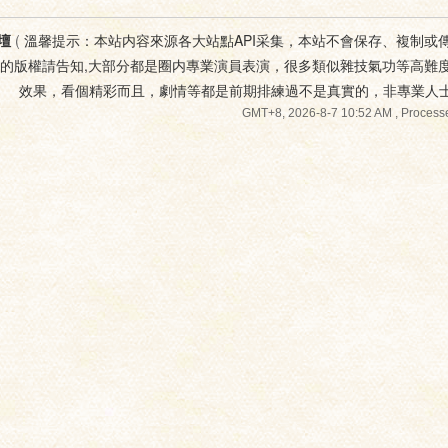
壇
(
溫馨提示：本站内容來源各大站點API采集，本站不會保存、複制或
您的版權請告知,大部分都是圈内專業演員表演，很多類似雜技氣功等高難
效果，看個精彩而且，劇情等都是前期排練過不是真實的，非專業人
GMT+8, 2026-8-7 10:52 AM
, Processe