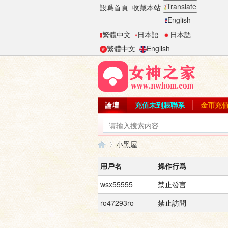
Translate
設爲首頁
收藏本站
English
繁體中文
日本語
日本語
繁體中文
English
論壇
充值未到賬聯系
金币充
小黑屋
用戶名
操作行爲
wsx55555
禁止發言
女
›
ro47293ro
禁止訪問